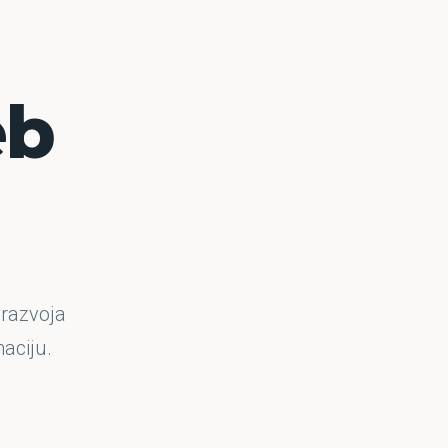
eb
 razvoja
aciju.