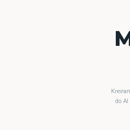
M
Kreiram
do AI