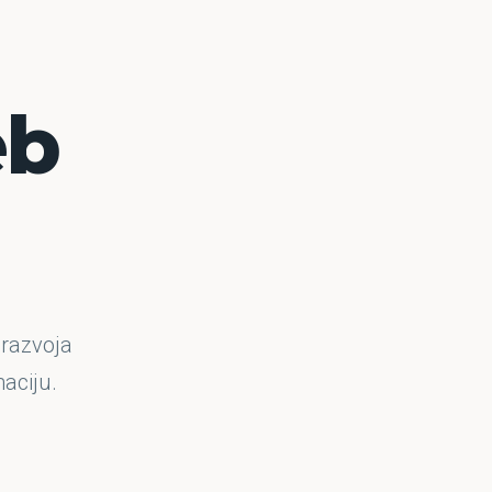
eb
 razvoja
aciju.