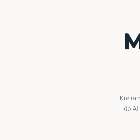
M
Kreiram
do AI