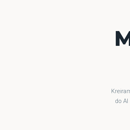
M
Kreiram
do AI