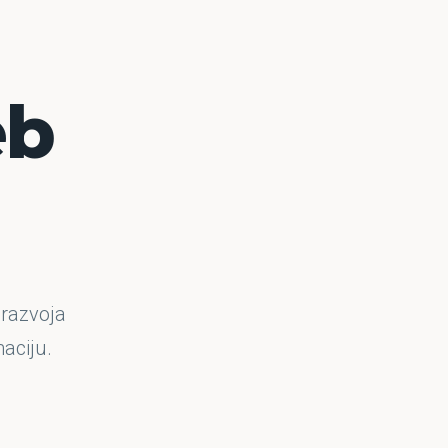
eb
 razvoja
aciju.