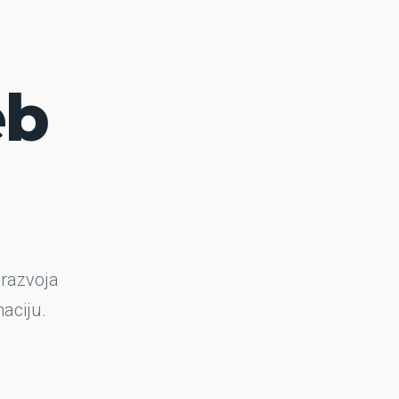
eb
 razvoja
aciju.