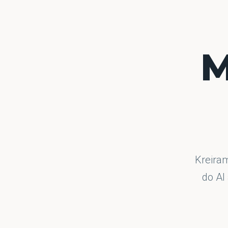
M
Kreiram
do AI